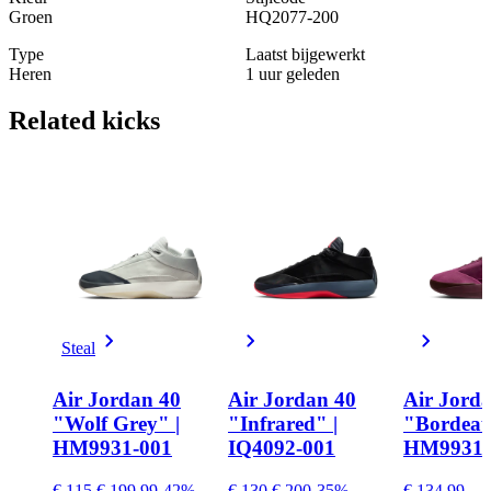
Groen
HQ2077-200
Type
Laatst bijgewerkt
Heren
1 uur geleden
Related
kicks
Steal
Air Jordan 40
Air Jordan 40
Air Jord
"Wolf Grey" |
"Infrared" |
"Bordeau
HM9931-001
IQ4092-001
HM9931-
€ 115
€ 199.99
-42%
€ 130
€ 200
-35%
€ 134.99