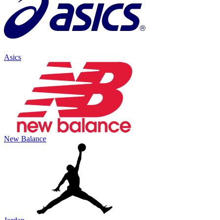
Asics
New Balance