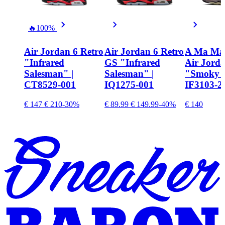
🔥
100%
Air Jordan 6 Retro
Air Jordan 6 Retro
A Ma Man
"Infrared
GS "Infrared
Air Jorda
Salesman" |
Salesman" |
"Smoky 
CT8529-001
IQ1275-001
IF3103-2
€ 147
€ 210
-30%
€ 89.99
€ 149.99
-40%
€ 140