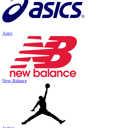
Asics
New Balance