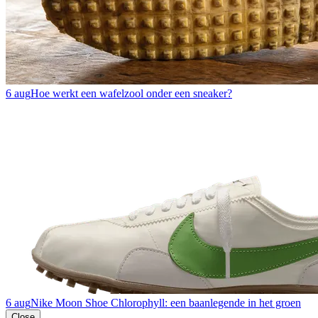
6 aug
Hoe werkt een wafelzool onder een sneaker?
6 aug
Nike Moon Shoe Chlorophyll: een baanlegende in het groen
Close