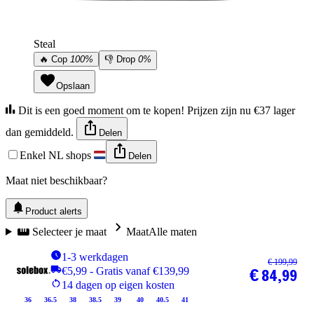
Steal
🔥
Cop
100%
👎
Drop
0%
Opslaan
Dit is een goed moment om te kopen! Prijzen zijn nu €37 lager
dan gemiddeld.
Delen
Enkel NL shops
Delen
Maat niet beschikbaar?
Product alerts
Selecteer je maat
Maat
Alle maten
1-3 werkdagen
€ 199,99
€5,99 - Gratis vanaf €139,99
€ 84,99
14 dagen op eigen kosten
36
36.5
38
38.5
39
40
40.5
41