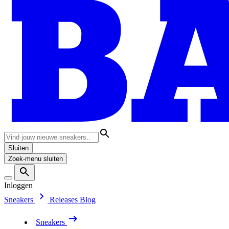
Sluiten
Zoek-menu sluiten
Inloggen
Sneakers
Releases
Blog
Sneakers