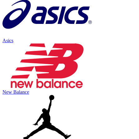
Asics
New Balance