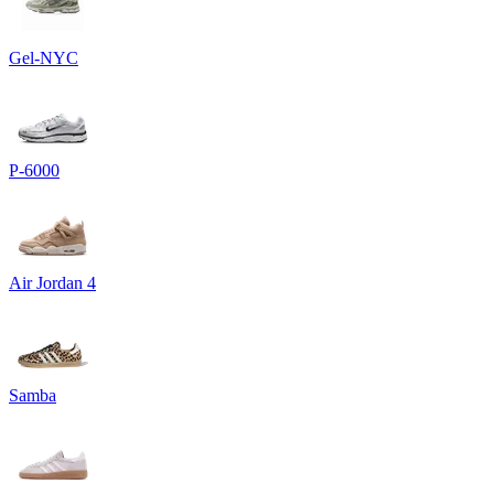
Gel-NYC
P-6000
Air Jordan 4
Samba