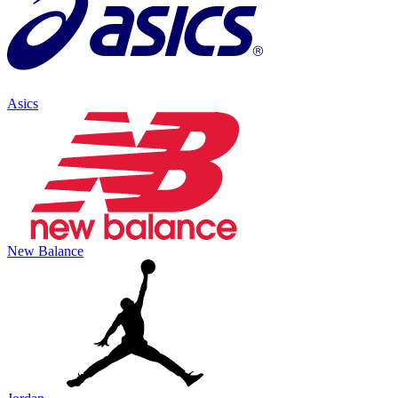
Asics
New Balance