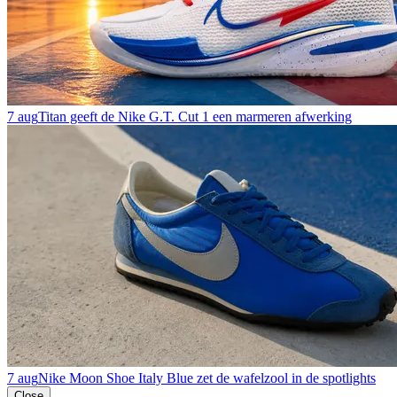
7 aug
Titan geeft de Nike G.T. Cut 1 een marmeren afwerking
7 aug
Nike Moon Shoe Italy Blue zet de wafelzool in de spotlights
Close