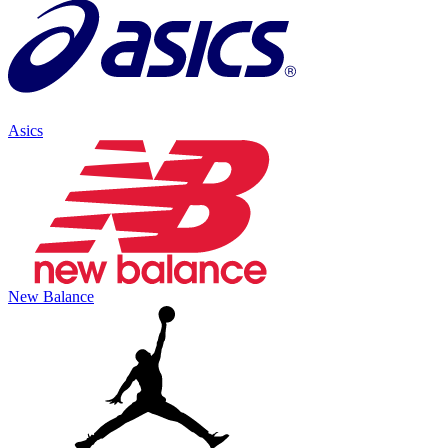
Asics
New Balance