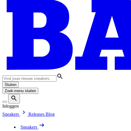
Sluiten
Zoek-menu sluiten
Inloggen
Sneakers
Releases
Blog
Sneakers