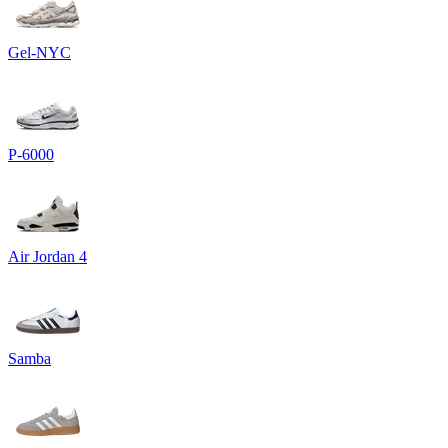
Gel-NYC
P-6000
Air Jordan 4
Samba