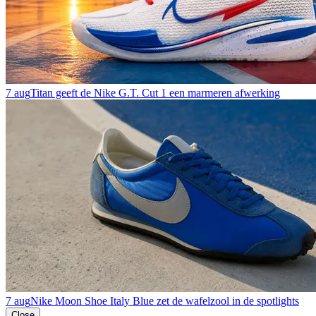
7 aug
Titan geeft de Nike G.T. Cut 1 een marmeren afwerking
7 aug
Nike Moon Shoe Italy Blue zet de wafelzool in de spotlights
Close