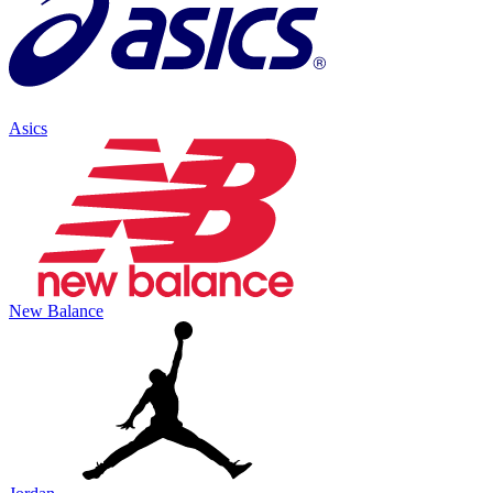
Asics
New Balance