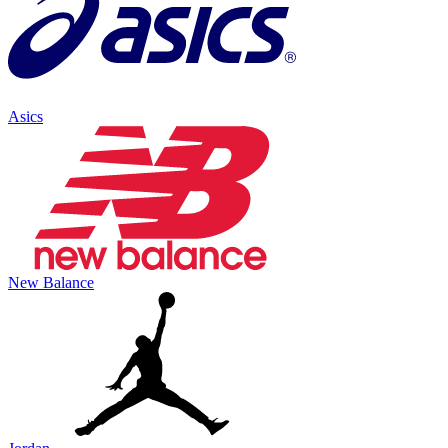
Asics
New Balance