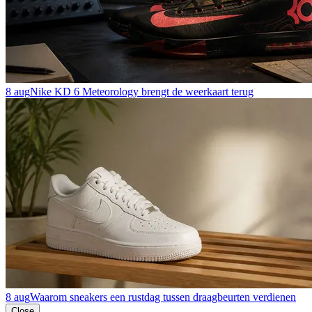
8 aug
Nike KD 6 Meteorology brengt de weerkaart terug
8 aug
Waarom sneakers een rustdag tussen draagbeurten verdienen
Close