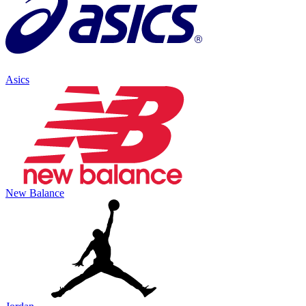
Asics
New Balance