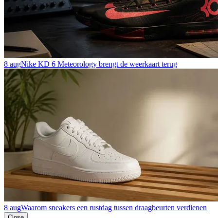
8 aug
Nike KD 6 Meteorology brengt de weerkaart terug
8 aug
Waarom sneakers een rustdag tussen draagbeurten verdienen
Close