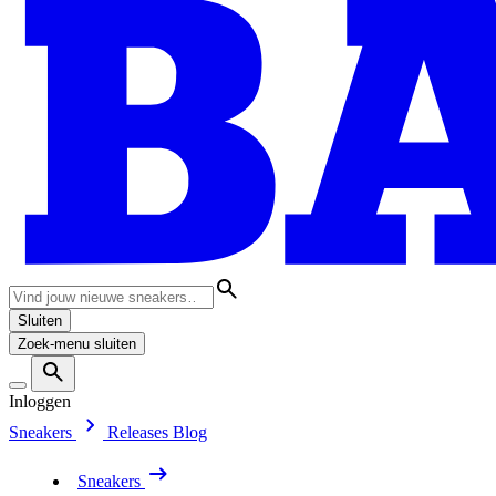
Sluiten
Zoek-menu sluiten
Inloggen
Sneakers
Releases
Blog
Sneakers