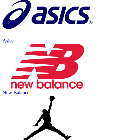
Asics
New Balance