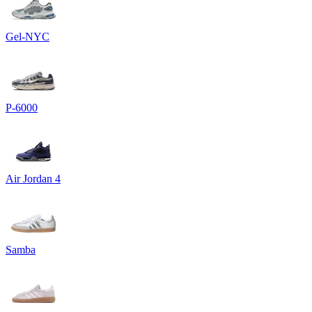
Gel-NYC
P-6000
Air Jordan 4
Samba