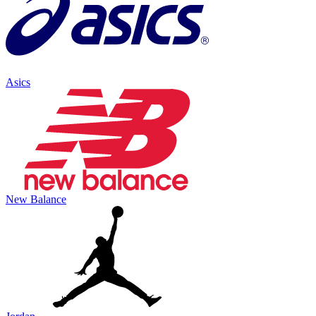
Asics
New Balance