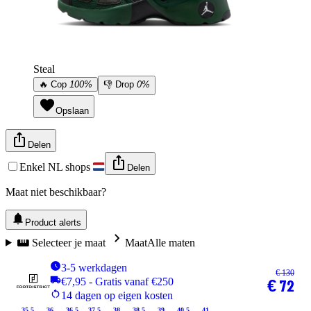
Steal
🔥
Cop
100%
👎
Drop
0%
Opslaan
Delen
Enkel NL shops
Delen
Maat niet beschikbaar?
Product alerts
Selecteer je maat
Maat
Alle maten
3-5 werkdagen
€ 130
€7,95 - Gratis vanaf €250
€ 72
14 dagen op eigen kosten
35.5
36
36.5
37.5
38
38.5
39
40.5
41