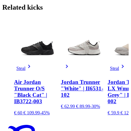
Related
kicks
Steal
Steal
Air Jordan
Jordan Trunner
Jordan T
Trunner O/S
"White" | II6531-
LX Wmns
"Black Cat" |
102
Grey" | 
IB3722-003
002
€ 62.99
€ 89.99
-30%
€ 60
€ 109.99
-45%
€ 59.9
€ 129