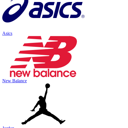
Asics
New Balance