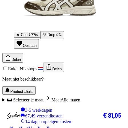
🔥
Cop
100%
👎
Drop
0%
Opslaan
Delen
Enkel NL shops
Delen
Maat niet beschikbaar?
Product alerts
Selecteer je maat
Maat
Alle maten
3-5 werkdagen
€ 81,05
€7,49 verzendkosten
14 dagen op eigen kosten
36
42
43.5
44
45