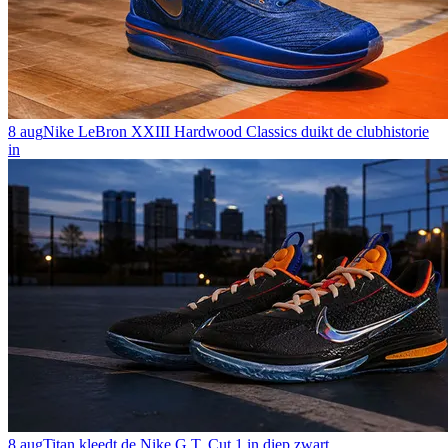
8 aug
Nike LeBron XXIII Hardwood Classics duikt de clubhistorie
in
8 aug
Titan kleedt de Nike G.T. Cut 1 in diep zwart