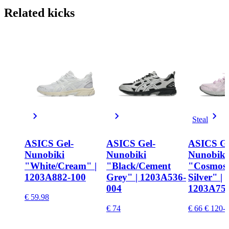
Related
kicks
Steal
ASICS Gel-
ASICS Gel-
ASICS Ge
Nunobiki
Nunobiki
Nunobiki
"White/Cream" |
"Black/Cement
"Cosmos/
1203A882-100
Grey" | 1203A536-
Silver" |
004
1203A753
€ 59.98
€ 74
€ 66
€ 120
-