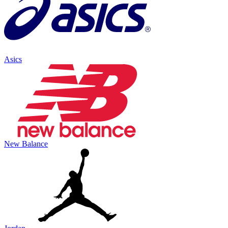
Asics
New Balance