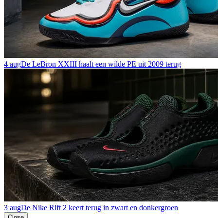
4 aug
De LeBron XXIII haalt een wilde PE uit 2009 terug
3 aug
De Nike Rift 2 keert terug in zwart en donkergroen
Close