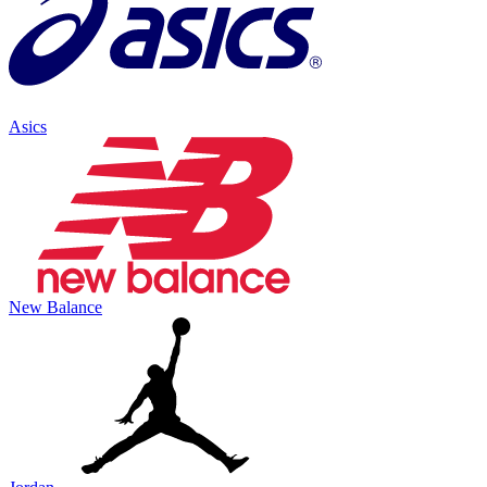
Asics
New Balance