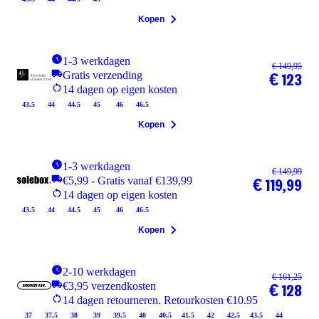
Kopen
1-3 werkdagen
€ 149,95
Gratis verzending
€ 123
14 dagen op eigen kosten
43.5
44
44.5
45
46
46.5
Kopen
1-3 werkdagen
€ 149,99
€5,99 - Gratis vanaf €139,99
€ 119,99
14 dagen op eigen kosten
43.5
44
44.5
45
46
46.5
Kopen
2-10 werkdagen
€ 161,25
€3,95 verzendkosten
€ 128
14 dagen retourneren. Retourkosten €10.95
37
37.5
38
39
39.5
40
40.5
41.5
42
42.5
43.5
44