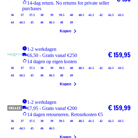
14-dag return. No returns for private seller
purchases
36
37
37.5
38
39
39.5
40
40.5
41.5
42
42.5
43.5
44
44.5
45
46
46.5
48
49
Kopen
1-2 werkdagen
€ 159,95
€6,50 - Gratis vanaf €250
14 dagen op eigen kosten
36
37
37.5
38
39
39.5
40
40.5
41.5
42
42.5
43.5
44
44.5
45
46
46.5
48
49
Kopen
1-2 werkdagen
€ 159,99
€7,95 - Gratis vanaf €200
14 dagen retourneren. Retourkosten €5
36
37
37.5
38
39
39.5
40
40.5
41.5
42
42.5
43.5
44
44.5
45
46
46.5
Kopen