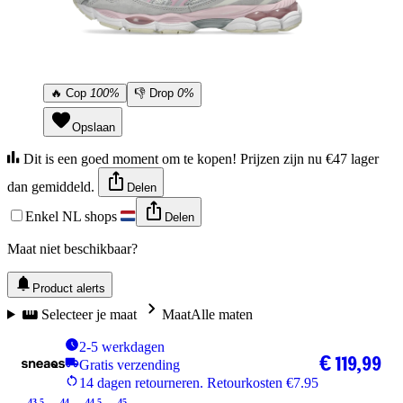
🔥
Cop
100%
👎
Drop
0%
Opslaan
Dit is een goed moment om te kopen! Prijzen zijn nu €47 lager
dan gemiddeld.
Delen
Enkel NL shops
Delen
Maat niet beschikbaar?
Product alerts
Selecteer je maat
Maat
Alle maten
2-5 werkdagen
€ 119,99
Gratis verzending
14 dagen retourneren. Retourkosten €7.95
43.5
44
44.5
45