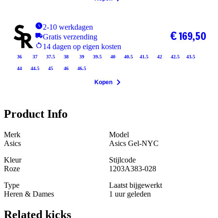
2-10 werkdagen
€ 169,50
Gratis verzending
14 dagen op eigen kosten
36
37
37.5
38
39
39.5
40
40.5
41.5
42
42.5
43.5
44
44.5
45
46
46.5
Kopen
Product Info
Merk
Model
Asics
Asics Gel-NYC
Kleur
Stijlcode
Roze
1203A383-028
Type
Laatst bijgewerkt
Heren & Dames
1 uur geleden
Related
kicks