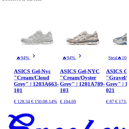
🔥
94%
🔥
94%
Steal
🔥
10
ASICS Gel-Nyc
ASICS Gel-NYC
ASICS Ge
"Cream/Cloud
"Cream/Oyster
"Gravel/
Grey" | 1203A663-
Grey" | 1201A789-
Grey" | 
101
103
021
€ 128.34
€ 150.08
-14%
€ 104.69
€ 87
€ 173
-