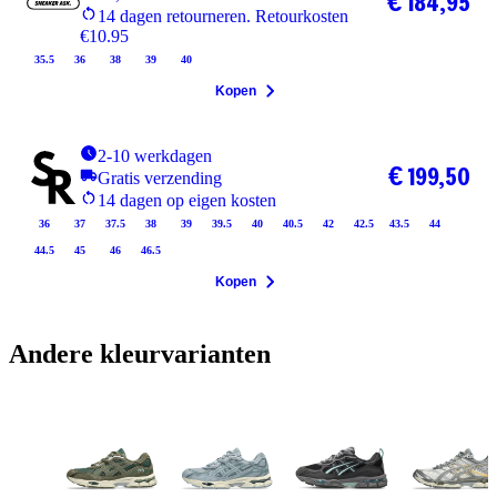
€ 184,95
14 dagen retourneren. Retourkosten
€10.95
35.5
36
38
39
40
Kopen
2-10 werkdagen
€ 199,50
Gratis verzending
14 dagen op eigen kosten
36
37
37.5
38
39
39.5
40
40.5
42
42.5
43.5
44
44.5
45
46
46.5
Kopen
Andere kleurvarianten