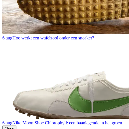
6 aug
Hoe werkt een wafelzool onder een sneaker?
6 aug
Nike Moon Shoe Chlorophyll: een baanlegende in het groen
Close