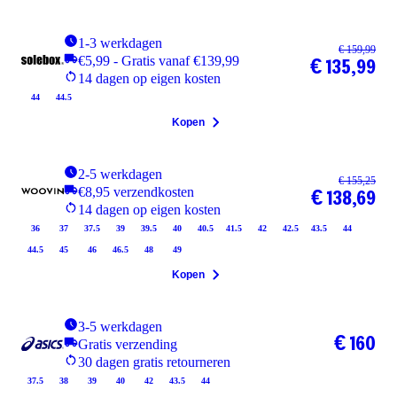
1-3 werkdagen
€ 159,99
€5,99 - Gratis vanaf €139,99
€ 135,99
14 dagen op eigen kosten
44
44.5
Kopen
2-5 werkdagen
€ 155,25
€8,95 verzendkosten
€ 138,69
14 dagen op eigen kosten
36
37
37.5
39
39.5
40
40.5
41.5
42
42.5
43.5
44
44.5
45
46
46.5
48
49
Kopen
3-5 werkdagen
€ 160
Gratis verzending
30 dagen gratis retourneren
37.5
38
39
40
42
43.5
44