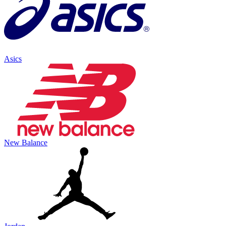
Asics
New Balance