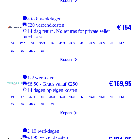
Kopen
4 to 8 werkdagen
€20 verzendkosten
€ 154
14-dag return. No returns for private seller
purchases
36
37.5
38
39.5
40
40.5
41.5
42
42.5
43.5
44
44.5
45
46
46.5
48
Kopen
1-2 werkdagen
€ 169,95
€6,50 - Gratis vanaf €250
14 dagen op eigen kosten
36
37
37.5
38
39.5
40.5
41.5
42
42.5
43.5
44
44.5
45
46
46.5
48
49
Kopen
2-10 werkdagen
€3,95 verzendkosten