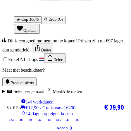
🔥
Cop
100%
👎
Drop
0%
Opslaan
Dit is een goed moment om te kopen! Prijzen zijn nu €97 lager
dan gemiddeld.
Delen
Enkel NL shops
Delen
Maat niet beschikbaar?
Product alerts
Selecteer je maat
Maat
Alle maten
1-4 werkdagen
€ 79,90
€12,90 - Gratis vanaf €200
14 dagen op eigen kosten
37.5
38
40
42
44
44.5
45
46
Kopen