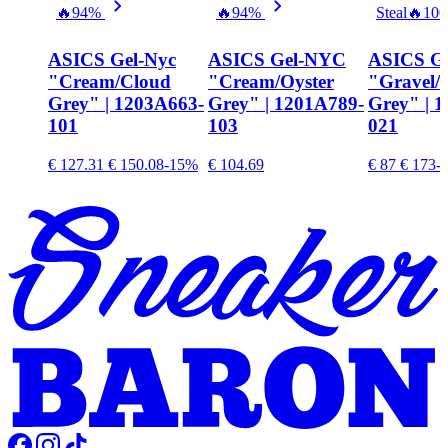
🔥
94%
🔥
94%
Steal
🔥
10
ASICS Gel-Nyc
ASICS Gel-NYC
ASICS Ge
"Cream/Cloud
"Cream/Oyster
"Gravel/
Grey" | 1203A663-
Grey" | 1201A789-
Grey" | 
101
103
021
€ 127.31
€ 150.08
-15%
€ 104.69
€ 87
€ 173
-