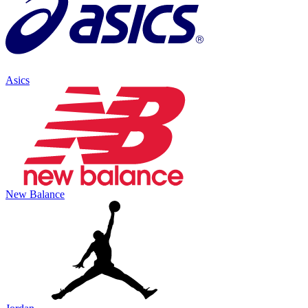
Asics
New Balance