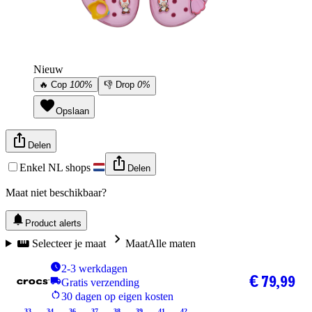
Nieuw
🔥
Cop
100%
👎
Drop
0%
Opslaan
Delen
Enkel NL shops
Delen
Maat niet beschikbaar?
Product alerts
Selecteer je maat
Maat
Alle maten
2-3 werkdagen
€ 79,99
Gratis verzending
30 dagen op eigen kosten
33
34
36
37
38
39
41
42