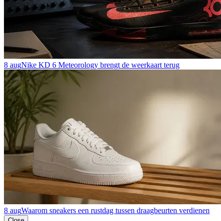
8 aug
Nike KD 6 Meteorology brengt de weerkaart terug
8 aug
Waarom sneakers een rustdag tussen draagbeurten verdienen
Close