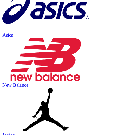
Asics
New Balance