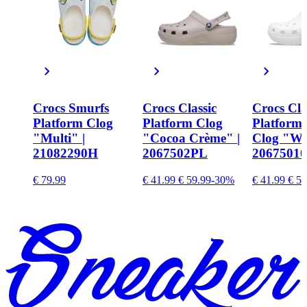
Crocs Smurfs
Crocs Classic
Crocs Cla
Platform Clog
Platform Clog
Platfor
"Multi" |
"Cocoa Crème" |
Clog "Whi
21082290H
2067502PL
20675010
€ 79.99
€ 41.99
€ 59.99
-30%
€ 41.99
€ 59