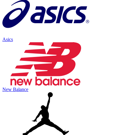
Asics
New Balance