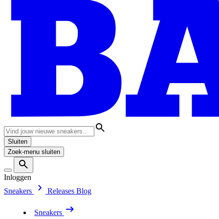
Sluiten
Zoek-menu sluiten
Inloggen
Sneakers
Releases
Blog
Sneakers