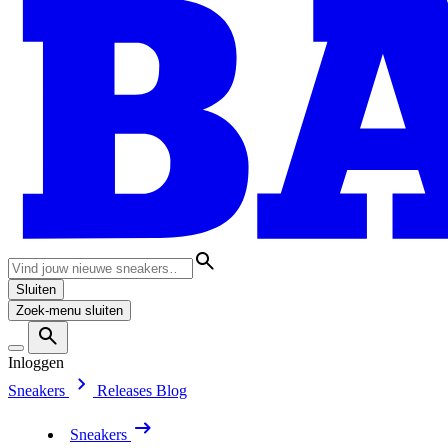
Sluiten
Zoek-menu sluiten
Inloggen
Sneakers
Releases
Blog
Sneakers