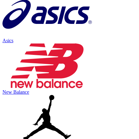
Asics
New Balance