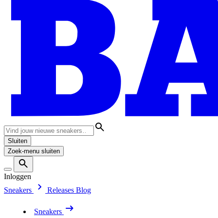
Sluiten
Zoek-menu sluiten
Inloggen
Sneakers
Releases
Blog
Sneakers