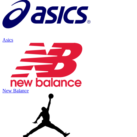
Asics
New Balance