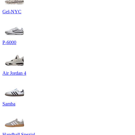
Gel-NYC
P-6000
Air Jordan 4
Samba
Handball Spezial