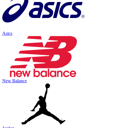
Asics
New Balance