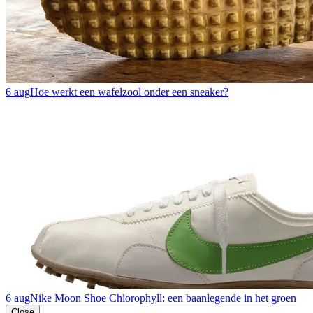
6 aug
Hoe werkt een wafelzool onder een sneaker?
6 aug
Nike Moon Shoe Chlorophyll: een baanlegende in het groen
Close