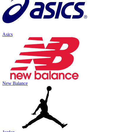
Asics
New Balance