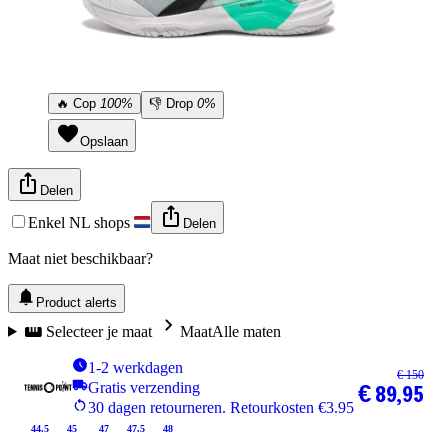
🔥
Cop
100%
👎
Drop
0%
Opslaan
Delen
Enkel NL shops
Delen
Maat niet beschikbaar?
Product alerts
Selecteer je maat
Maat
Alle maten
1-2 werkdagen
€ 150
Gratis verzending
€ 89,95
30 dagen retourneren. Retourkosten €3.95
44.5
45
47
47.5
48