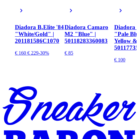
Diadora B.Elite '84
Diadora Camaro
Diadora T
"White/Gold" |
M2 "Blue" |
"Pale Blu
201181586C1070
50118283360083
Yellow & 
50117735
€ 160
€ 229
-30%
€ 85
€ 100