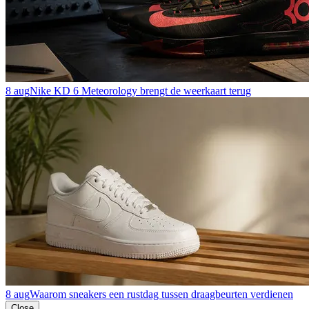
8 aug
Nike KD 6 Meteorology brengt de weerkaart terug
8 aug
Waarom sneakers een rustdag tussen draagbeurten verdienen
Close