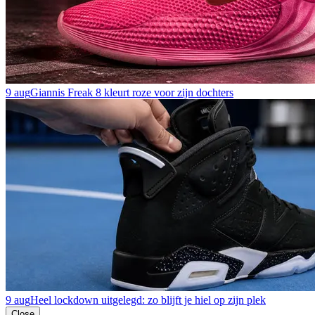
9 aug
Giannis Freak 8 kleurt roze voor zijn dochters
9 aug
Heel lockdown uitgelegd: zo blijft je hiel op zijn plek
Close