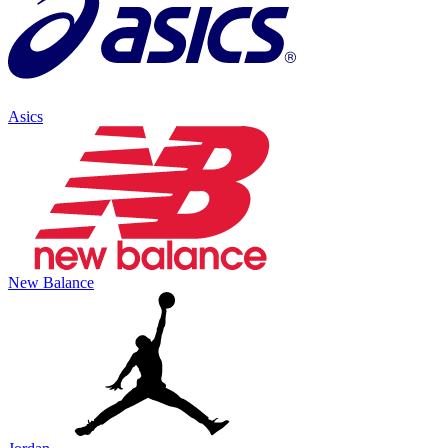
Asics
New Balance