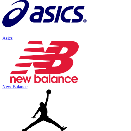
Asics
New Balance