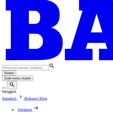
Sluiten
Zoek-menu sluiten
Inloggen
Sneakers
Releases
Blog
Sneakers