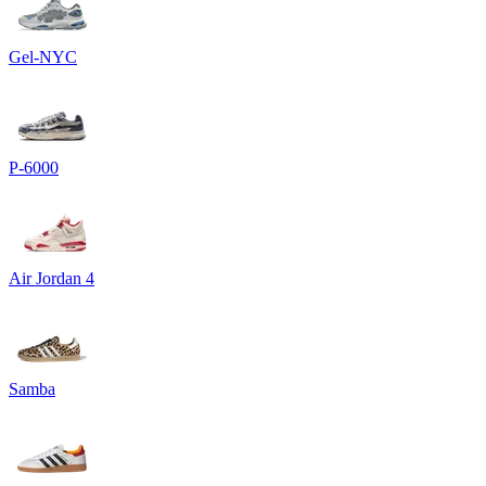
Gel-NYC
P-6000
Air Jordan 4
Samba