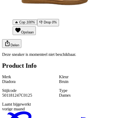
🔥
Cop
100%
👎
Drop
0%
Opslaan
Delen
Deze sneaker is momenteel niet beschikbaar.
Product Info
Merk
Kleur
Diadora
Bruin
Stijlcode
Type
501181247C0125
Dames
Laatst bijgewerkt
vorige maand