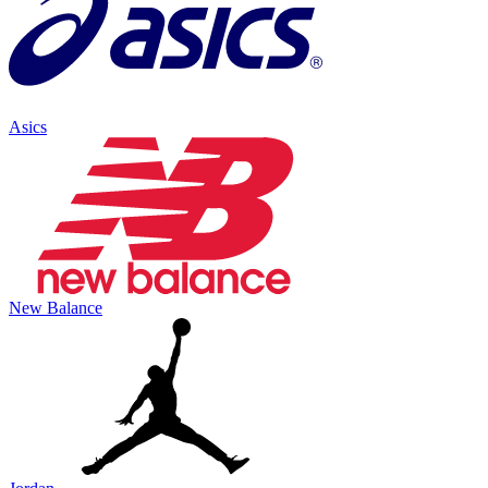
Asics
New Balance