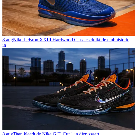
8 aug
Nike LeBron XXIII Hardwood Classics duikt de clubhistorie
in
8 aug
Titan kleedt de Nike G.T. Cut 1 in diep zwart