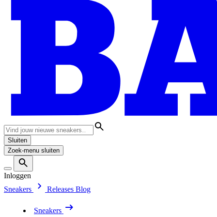
Sluiten
Zoek-menu sluiten
Inloggen
Sneakers
Releases
Blog
Sneakers