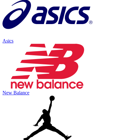
Asics
New Balance