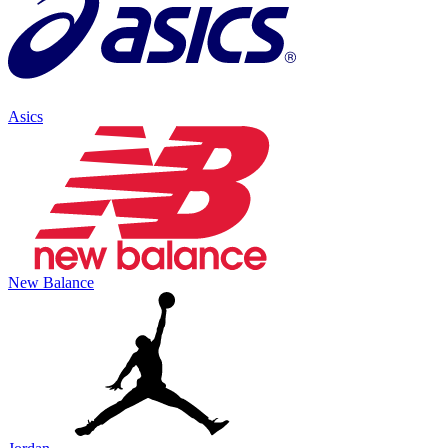
Asics
New Balance