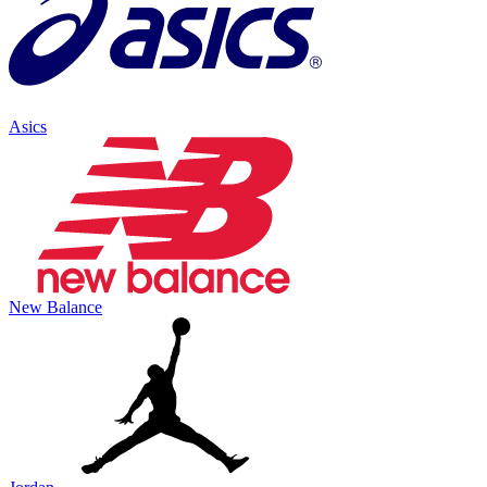
Asics
New Balance