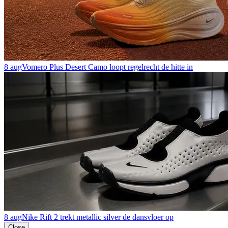
8 aug
Vomero Plus Desert Camo loopt regelrecht de hitte in
8 aug
Nike Rift 2 trekt metallic silver de dansvloer op
Close