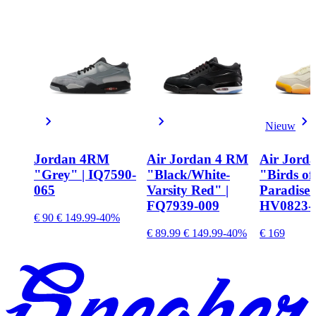
Nieuw
Jordan 4RM
Air Jordan 4 RM
Air Jorda
"Grey" | IQ7590-
"Black/White-
"Birds of
065
Varsity Red" |
Paradise"
FQ7939-009
HV0823-
€ 90
€ 149.99
-40%
€ 89.99
€ 149.99
-40%
€ 169