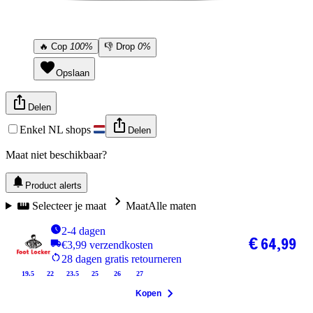
🔥
Cop
100%
👎
Drop
0%
Opslaan
Delen
Enkel NL shops
Delen
Maat niet beschikbaar?
Product alerts
Selecteer je maat
Maat
Alle maten
2-4 dagen
€ 64,99
€3,99 verzendkosten
28 dagen gratis retourneren
19.5
22
23.5
25
26
27
Kopen