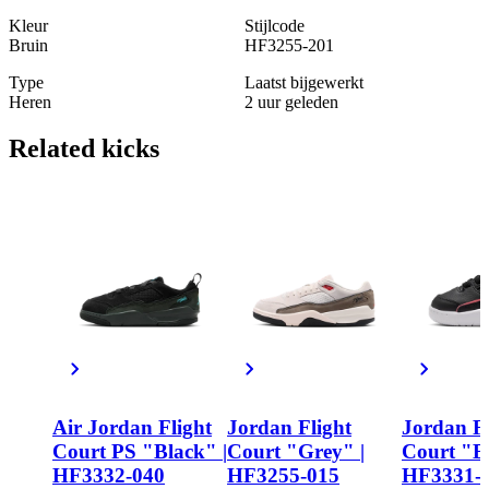
Kleur
Stijlcode
Bruin
HF3255-201
Type
Laatst bijgewerkt
Heren
2 uur geleden
Related
kicks
Air Jordan Flight
Jordan Flight
Jordan Fl
Court PS "Black" |
Court "Grey" |
Court "Bl
HF3332-040
HF3255-015
HF3331-