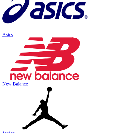
Asics
New Balance