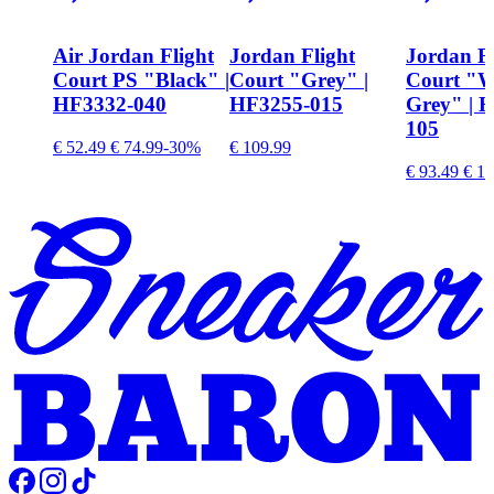
Air Jordan Flight
Jordan Flight
Jordan Fl
Court PS "Black" |
Court "Grey" |
Court "W
HF3332-040
HF3255-015
Grey" | 
105
€ 52.49
€ 74.99
-30%
€ 109.99
€ 93.49
€ 10