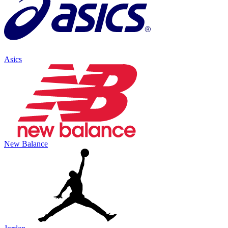
Asics
New Balance