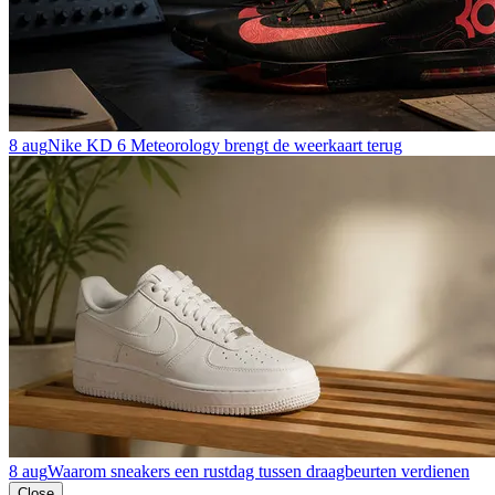
8 aug
Nike KD 6 Meteorology brengt de weerkaart terug
8 aug
Waarom sneakers een rustdag tussen draagbeurten verdienen
Close