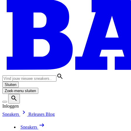
Sluiten
Zoek-menu sluiten
Inloggen
Sneakers
Releases
Blog
Sneakers