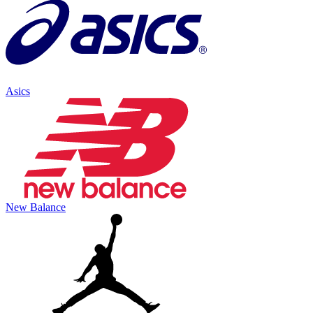
Asics
New Balance