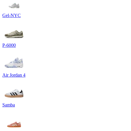
Gel-NYC
P-6000
Air Jordan 4
Samba