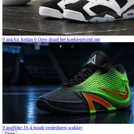
9 aug
Air Jordan 6 Oreo draait het koekjesrecept om
9 aug
Nike JA 4 houdt verdedigers wakker
Close