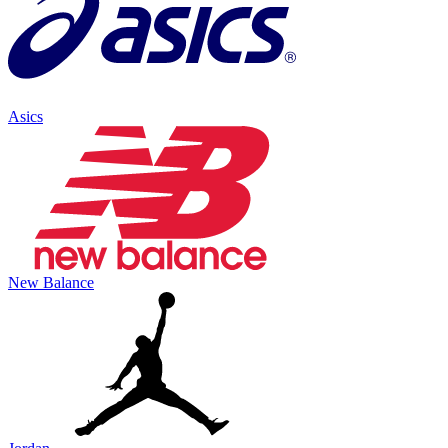
Asics
New Balance