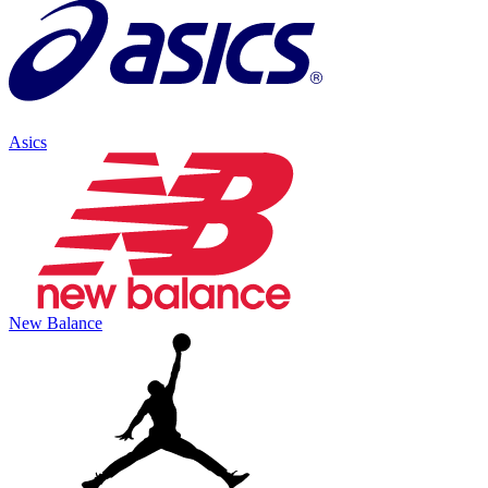
Asics
New Balance