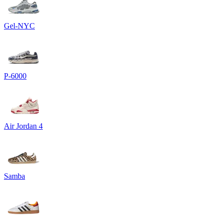
Gel-NYC
P-6000
Air Jordan 4
Samba