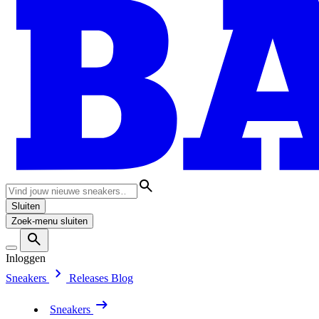
Sluiten
Zoek-menu sluiten
Inloggen
Sneakers
Releases
Blog
Sneakers