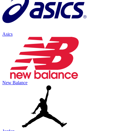
Asics
New Balance