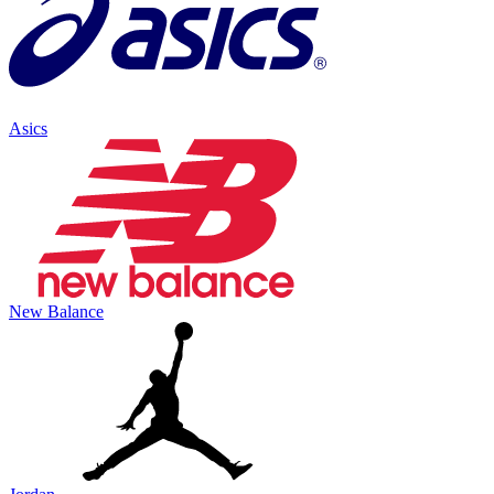
Asics
New Balance