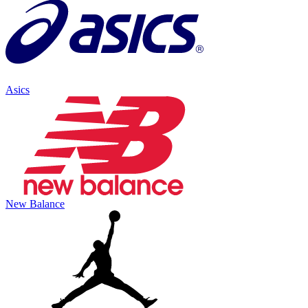
Asics
New Balance