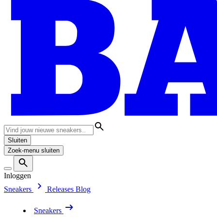
Sluiten
Zoek-menu sluiten
Inloggen
Sneakers
Releases
Blog
Sneakers