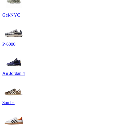
Gel-NYC
P-6000
Air Jordan 4
Samba