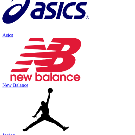
Asics
New Balance