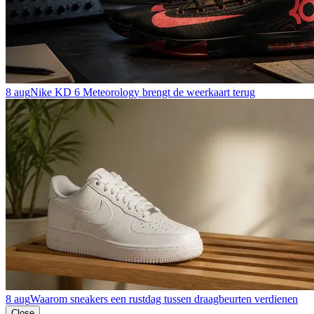
8 aug
Nike KD 6 Meteorology brengt de weerkaart terug
8 aug
Waarom sneakers een rustdag tussen draagbeurten verdienen
Close