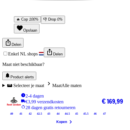
🔥
Cop
100%
👎
Drop
0%
Opslaan
Delen
Enkel NL shops
Delen
Maat niet beschikbaar?
Product alerts
Selecteer je maat
Maat
Alle maten
2-4 dagen
€ 169,99
€3,99 verzendkosten
28 dagen gratis retourneren
40
41
42
42.5
43
44
44.5
45
45.5
46
47
Kopen