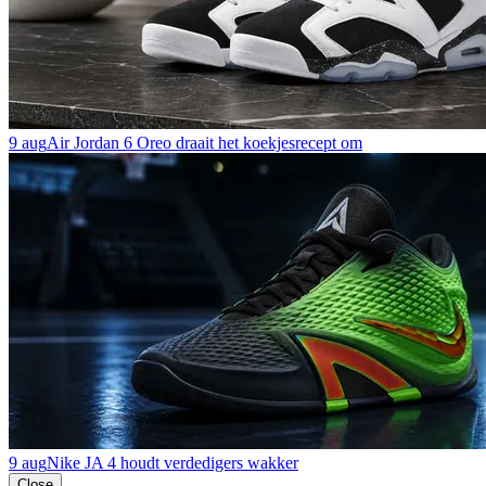
9 aug
Air Jordan 6 Oreo draait het koekjesrecept om
9 aug
Nike JA 4 houdt verdedigers wakker
Close