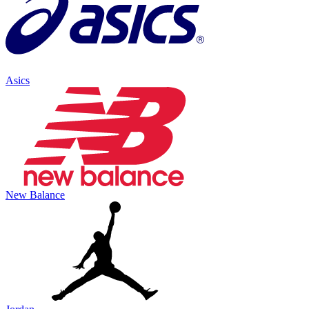
Asics
New Balance