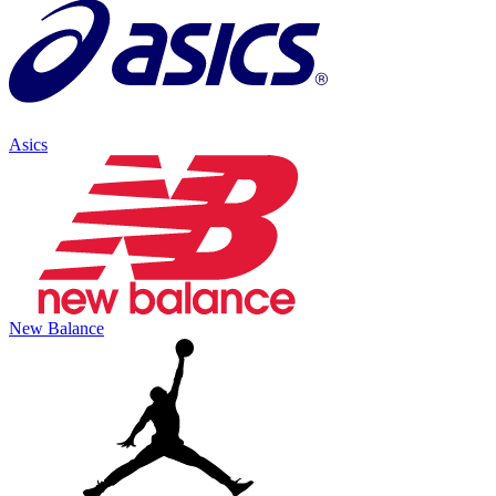
Asics
New Balance