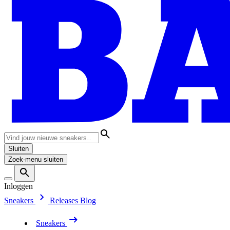
Sluiten
Zoek-menu sluiten
Inloggen
Sneakers
Releases
Blog
Sneakers