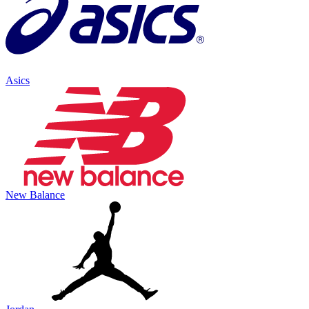
Asics
New Balance