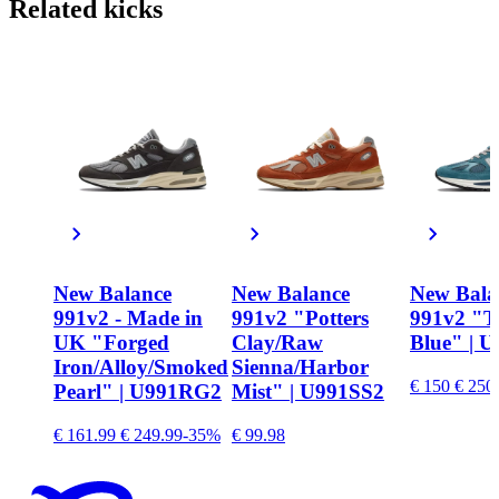
Related
kicks
New Balance
New Balance
New Bala
991v2 - Made in
991v2 "Potters
991v2 "T
UK "Forged
Clay/Raw
Blue" | 
Iron/Alloy/Smoked
Sienna/Harbor
€ 150
€ 250
Pearl" | U991RG2
Mist" | U991SS2
€ 161.99
€ 249.99
-35%
€ 99.98