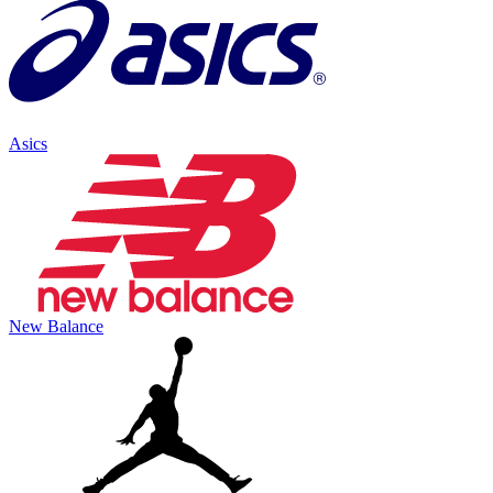
Asics
New Balance