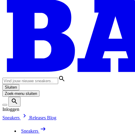
Sluiten
Zoek-menu sluiten
Inloggen
Sneakers
Releases
Blog
Sneakers