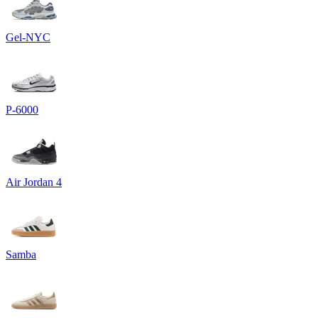
Gel-NYC
P-6000
Air Jordan 4
Samba