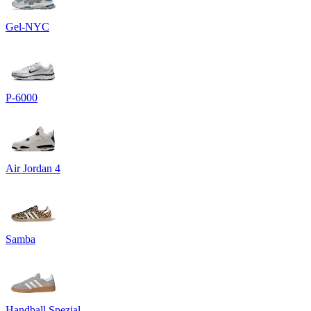
Gel-NYC
P-6000
Air Jordan 4
Samba
Handball Spezial