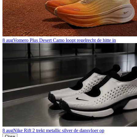
8 aug
Vomero Plus Desert Camo loopt regelrecht de hitte in
8 aug
Nike Rift 2 trekt metallic silver de dansvloer op
Close