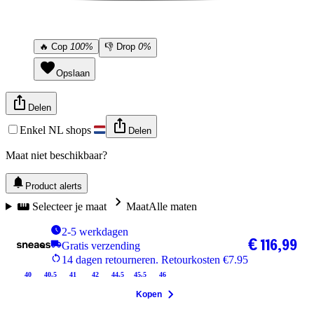
🔥
Cop
100%
👎
Drop
0%
Opslaan
Delen
Enkel NL shops
Delen
Maat niet beschikbaar?
Product alerts
Selecteer je maat
Maat
Alle maten
2-5 werkdagen
€ 116,99
Gratis verzending
14 dagen retourneren. Retourkosten €7.95
40
40.5
41
42
44.5
45.5
46
Kopen