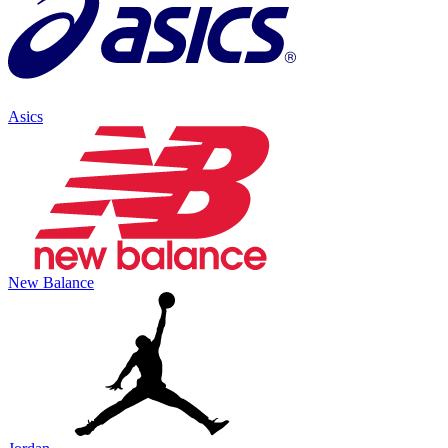
Asics
New Balance