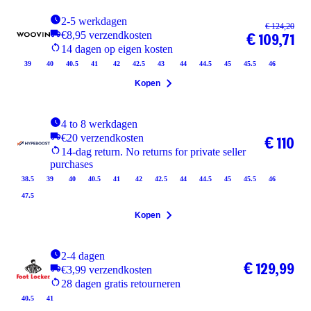
2-5 werkdagen
€ 124,20
€8,95 verzendkosten
€ 109,71
14 dagen op eigen kosten
39
40
40.5
41
42
42.5
43
44
44.5
45
45.5
46
Kopen
4 to 8 werkdagen
€20 verzendkosten
€ 110
14-dag return. No returns for private seller
purchases
38.5
39
40
40.5
41
42
42.5
44
44.5
45
45.5
46
47.5
Kopen
2-4 dagen
€ 129,99
€3,99 verzendkosten
28 dagen gratis retourneren
40.5
41