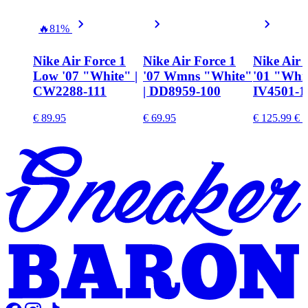
🔥
81%
Nike Air Force 1
Nike Air Force 1
Nike Air 
Low '07 "White" |
'07 Wmns "White"
'01 "Whit
CW2288-111
| DD8959-100
IV4501-1
€ 89.95
€ 69.95
€ 125.99
€ 1