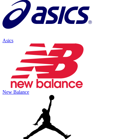
Asics
New Balance