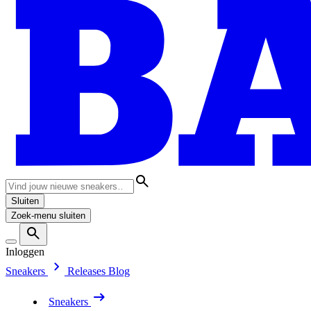
Sluiten
Zoek-menu sluiten
Inloggen
Sneakers
Releases
Blog
Sneakers