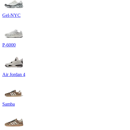
Gel-NYC
P-6000
Air Jordan 4
Samba