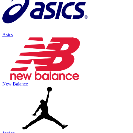
Asics
New Balance