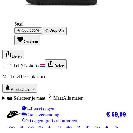
Steal
🔥
Cop
100%
👎
Drop
0%
Opslaan
Delen
Enkel NL shops
Delen
Maat niet beschikbaar?
Product alerts
Selecteer je maat
Maat
Alle maten
2-4 werkdagen
€ 69,99
Gratis verzending
30 dagen gratis retourneren
27.5
28
28.5
29.5
30
31
31.5
32
33
33.5
34
35