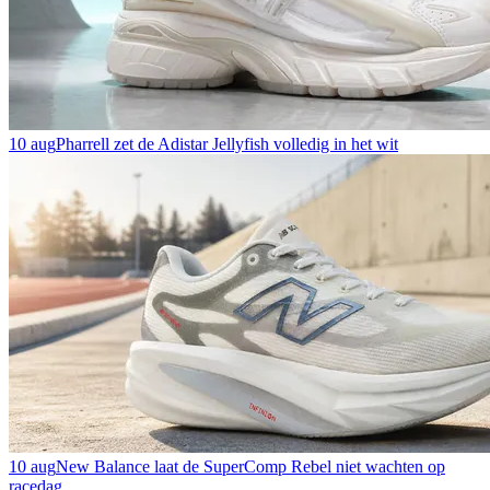
10 aug
Pharrell zet de Adistar Jellyfish volledig in het wit
10 aug
New Balance laat de SuperComp Rebel niet wachten op
racedag