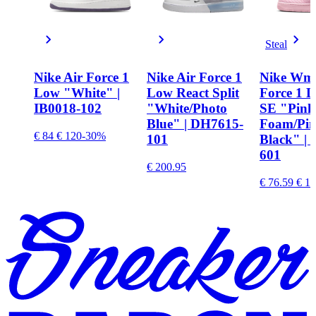
Steal
Nike Air Force 1
Nike Air Force 1
Nike Wmn
Low "White" |
Low React Split
Force 1 L
IB0018-102
"White/Photo
SE "Pink
Blue" | DH7615-
Foam/Pi
€ 84
€ 120
-30%
101
Black" | 
601
€ 200.95
€ 76.59
€ 12