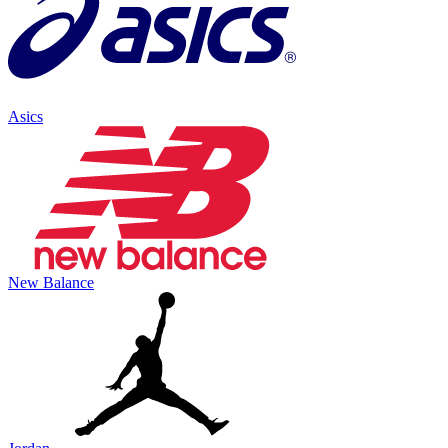
Asics
New Balance