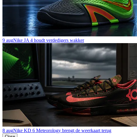
9 aug
Nike JA 4 houdt verdedigers wakker
8 aug
Nike KD 6 Meteorology brengt de weerkaart terug
Close