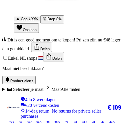
🔥
Cop
100%
👎
Drop
0%
Opslaan
Dit is een goed moment om te kopen! Prijzen zijn nu €48 lager
dan gemiddeld.
Delen
Enkel NL shops
Delen
Maat niet beschikbaar?
Product alerts
Selecteer je maat
Maat
Alle maten
4 to 8 werkdagen
€20 verzendkosten
€ 109
14-dag return. No returns for private seller
purchases
35.5
36
36.5
37.5
38
38.5
39
40
40.5
41
42
42.5