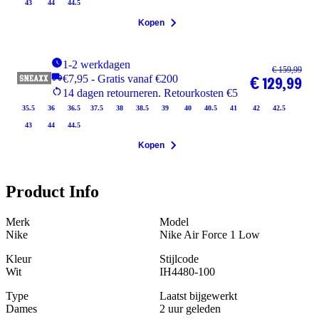
43
44
44.5
Kopen
1-2 werkdagen
€ 159,99
€7,95 - Gratis vanaf €200
€ 129,99
14 dagen retourneren. Retourkosten €5
35.5
36
36.5
37.5
38
38.5
39
40
40.5
41
42
42.5
43
44
44.5
Kopen
Product Info
Merk
Model
Nike
Nike Air Force 1 Low
Kleur
Stijlcode
Wit
IH4480-100
Type
Laatst bijgewerkt
Dames
2 uur geleden