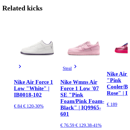
Related
kicks
Steal
Nike Air 
"Pink
Nike Air Force 1
Nike Wmns Air
Cooler/B
Low "White" |
Force 1 Low '07
Rose" | 
IB0018-102
SE "Pink
Foam/Pink Foam-
€ 189
€ 84
€ 120
-30%
Black" | IQ9965-
601
€ 76.59
€ 129.38
-41%