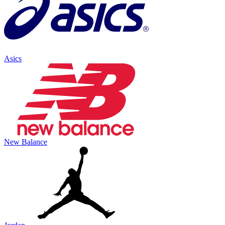
Asics
New Balance