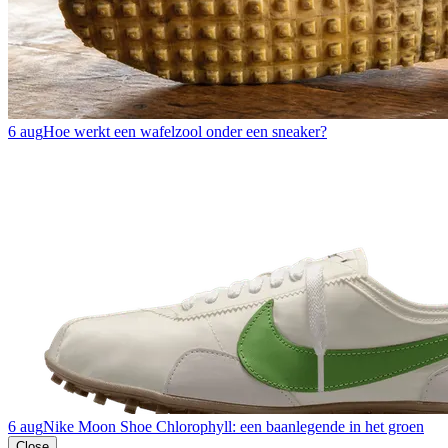
6 aug
Hoe werkt een wafelzool onder een sneaker?
6 aug
Nike Moon Shoe Chlorophyll: een baanlegende in het groen
Close