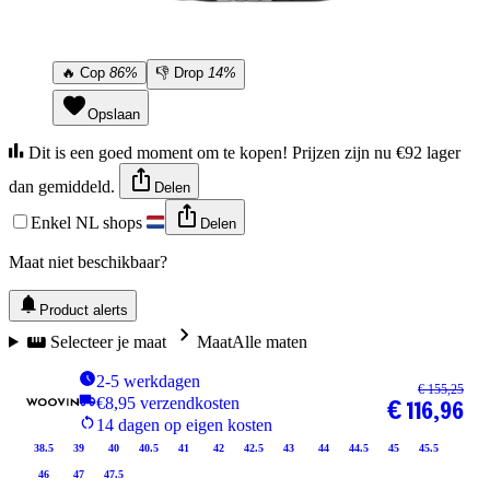
🔥
Cop
86%
👎
Drop
14%
Opslaan
Dit is een goed moment om te kopen! Prijzen zijn nu €92 lager
dan gemiddeld.
Delen
Enkel NL shops
Delen
Maat niet beschikbaar?
Product alerts
Selecteer je maat
Maat
Alle maten
2-5 werkdagen
€ 155,25
€8,95 verzendkosten
€ 116,96
14 dagen op eigen kosten
38.5
39
40
40.5
41
42
42.5
43
44
44.5
45
45.5
46
47
47.5