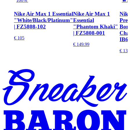
100%
🔥
1
Nike Air Max 1 Essential
Nike Air Max 1
Nik
"White/Black/Platinum"
Essential
Pre
| FZ5808-102
"Phantom Khaki"
Bon
| FZ5808-001
Cha
€ 105
IB6
€ 149.99
€ 137