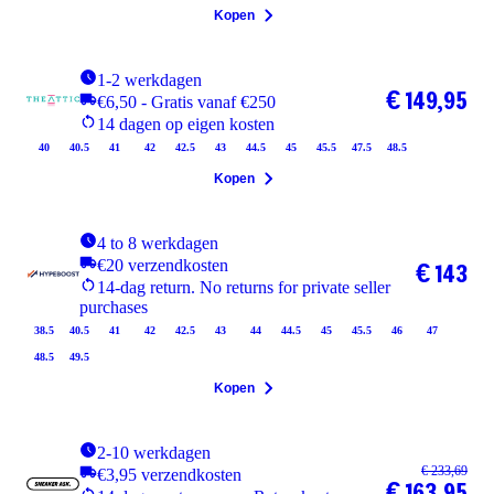
Kopen
1-2 werkdagen
€ 149,95
€6,50 - Gratis vanaf €250
14 dagen op eigen kosten
40
40.5
41
42
42.5
43
44.5
45
45.5
47.5
48.5
Kopen
4 to 8 werkdagen
€20 verzendkosten
€ 143
14-dag return. No returns for private seller
purchases
38.5
40.5
41
42
42.5
43
44
44.5
45
45.5
46
47
48.5
49.5
Kopen
2-10 werkdagen
€ 233,69
€3,95 verzendkosten
€ 163,95