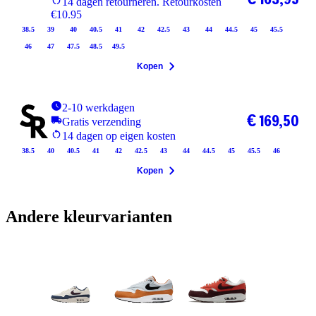
14 dagen retourneren. Retourkosten
€10.95
38.5
39
40
40.5
41
42
42.5
43
44
44.5
45
45.5
46
47
47.5
48.5
49.5
Kopen
2-10 werkdagen
€ 169,50
Gratis verzending
14 dagen op eigen kosten
38.5
40
40.5
41
42
42.5
43
44
44.5
45
45.5
46
Kopen
Andere kleurvarianten