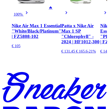
🔥
100%
Nike Air Max 1 Essential
Patta x Nike Air
Nik
"White/Black/Platinum"
Max 1 SP
Esse
| FZ5808-102
"Chlorophyll" -
"Ph
2024 | HF1012-300
| F
€ 105
€ 131.45
€ 165.6
-21%
€ 149