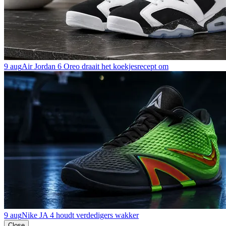
9 aug
Air Jordan 6 Oreo draait het koekjesrecept om
9 aug
Nike JA 4 houdt verdedigers wakker
Close