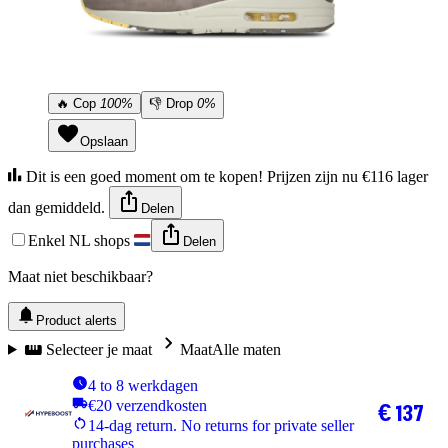
🔥
Cop
100%
👎
Drop
0%
Opslaan
Dit is een goed moment om te kopen! Prijzen zijn nu €116 lager
dan gemiddeld.
Delen
Enkel NL shops
Delen
Maat niet beschikbaar?
Product alerts
Selecteer je maat
Maat
Alle maten
4 to 8 werkdagen
€20 verzendkosten
€ 137
14-dag return. No returns for private seller
purchases