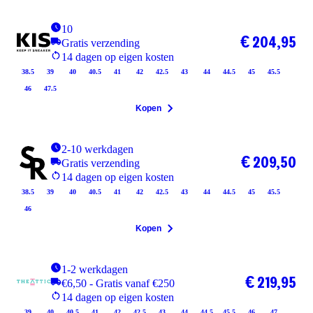
10
€ 204,95
Gratis verzending
14 dagen op eigen kosten
38.5
39
40
40.5
41
42
42.5
43
44
44.5
45
45.5
46
47.5
Kopen
2-10 werkdagen
€ 209,50
Gratis verzending
14 dagen op eigen kosten
38.5
39
40
40.5
41
42
42.5
43
44
44.5
45
45.5
46
Kopen
1-2 werkdagen
€ 219,95
€6,50 - Gratis vanaf €250
14 dagen op eigen kosten
39
40
40.5
41
42
42.5
43
44
44.5
45.5
46
47