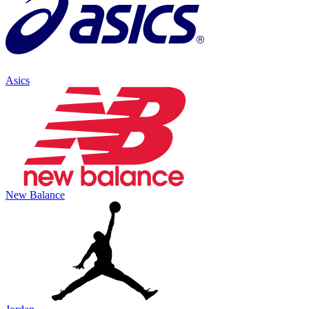
Asics
New Balance