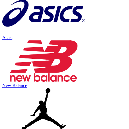
Asics
New Balance