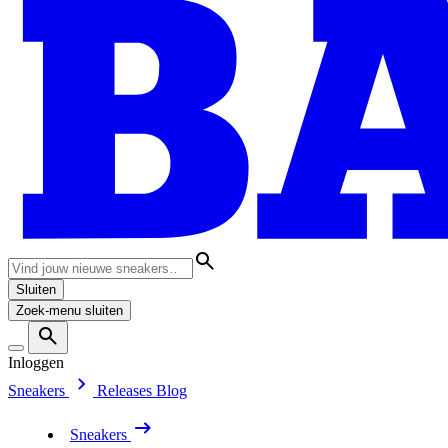
Sluiten
Zoek-menu sluiten
Inloggen
Sneakers
Releases
Blog
Sneakers