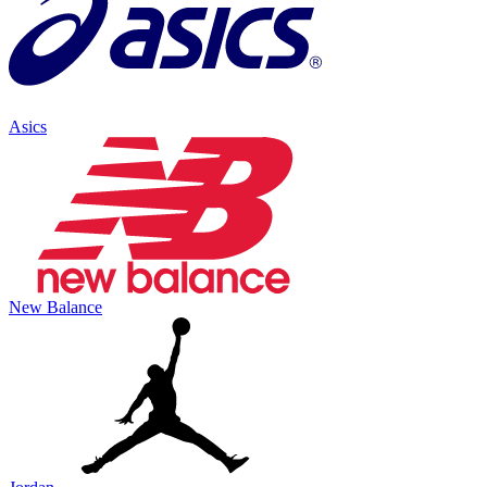
Asics
New Balance