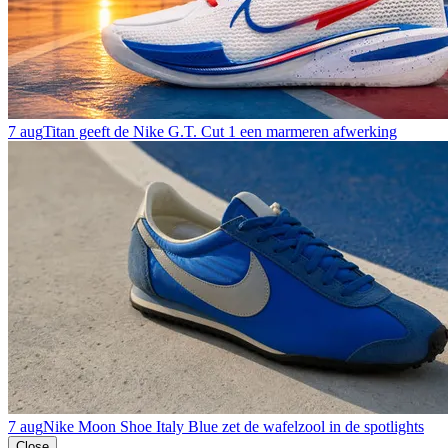
7 aug
Titan geeft de Nike G.T. Cut 1 een marmeren afwerking
7 aug
Nike Moon Shoe Italy Blue zet de wafelzool in de spotlights
Close