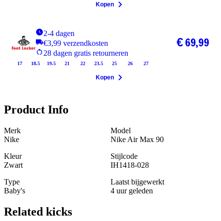
Kopen
2-4 dagen
€ 69,99
€3,99 verzendkosten
28 dagen gratis retourneren
17
18.5
19.5
21
22
23.5
25
26
27
Kopen
Product Info
Merk
Model
Nike
Nike Air Max 90
Kleur
Stijlcode
Zwart
IH1418-028
Type
Laatst bijgewerkt
Baby's
4 uur geleden
Related
kicks