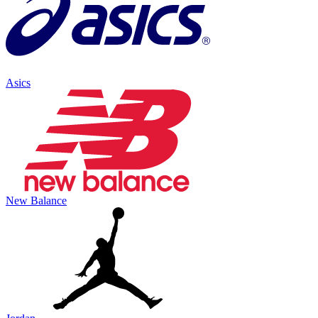
Asics
New Balance