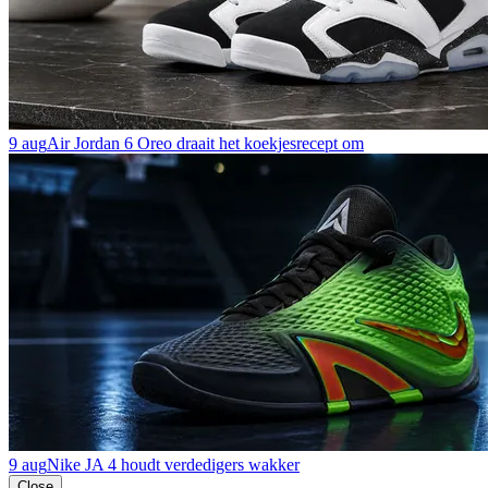
9 aug
Air Jordan 6 Oreo draait het koekjesrecept om
9 aug
Nike JA 4 houdt verdedigers wakker
Close