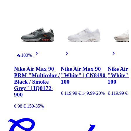
🔥
100%
Nike Air Max 90
Nike Air Max 90
Nike Air
PRM "Multicolor /
"White" | CN8490-
"White" 
Black / Smoke
100
100
Grey" | IQ0172-
€ 119.99
€ 149.99
-20%
€ 119.99
€ 1
900
€ 98
€ 150
-35%