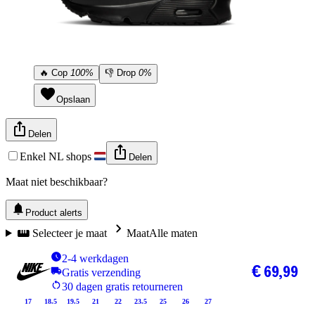
🔥
Cop
100%
👎
Drop
0%
Opslaan
Delen
Enkel NL shops
Delen
Maat niet beschikbaar?
Product alerts
Selecteer je maat
Maat
Alle maten
2-4 werkdagen
€ 69,99
Gratis verzending
30 dagen gratis retourneren
17
18.5
19.5
21
22
23.5
25
26
27